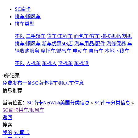
SC南卡
拼车/顺风车
拼车类型
不限
二手轿车
货车/工程车
面包车/客车
拖拉机/收割机
拼车/顺风车
新车优惠/4S店
汽车用品/配件
汽修保养
车
辆收购服务
摩托车/燃气车
电动车
自行车
本地下线车
不限
人找车
车找人
货找车
车找货
0条记录
免费发布一条SC南卡拼车/顺风车信息
信息推荐
当前位置：
SC南卡NetWish美国分类信息
SC南卡分类信息
>
>
SC南卡拼车/顺风车
返回
搜索
我的
SC南卡