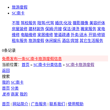
旅游度假
SC南卡
不限
驾校服务
陪驾/代驾
婚庆/化妆
摄影摄像
美容纤体
房屋装修
建材装饰
保姆/月嫂
保洁/清洗
搬家服务
家电
维修
电脑维修
家居维修
管道疏通
外卖/送水
开锁/修锁
租车服务
旅游度假
休闲娱乐
酒店/宾馆
其它生活服务
0条记录
免费发布一条SC南卡旅游度假信息
当前位置：
首页
SC南卡分类信息
SC南卡旅游度假
>
>
返回
搜索
我的
SC南卡
首页
分类
发布
商家
我的
首页
|
网站简介
|
广告服务
|
联系我们
|
使用帮助